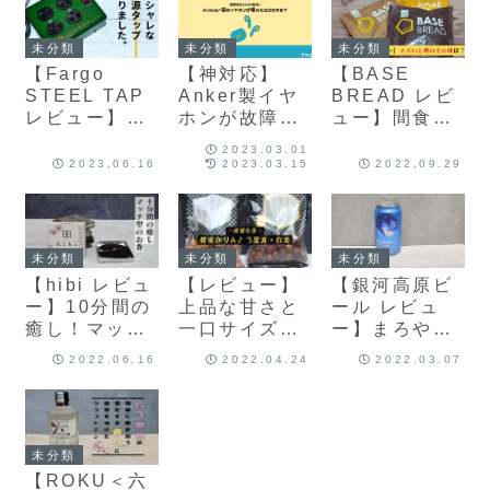
ー】
未分類
未分類
未分類
【Fargo
【神対応】
【BASE
STEEL TAP
Anker製イヤ
BREAD レビ
レビュー】ゴ
ホンが故障し
ュー】間食や
ツくて目立
たから保証を
夜食の置き換
2023.03.01
つ！インテア
利用して新品
えに便利！コ
2023.06.16
2023.03.15
2022.09.29
リアとして映
と交換しても
ンビニで気軽
える隠さない
らった話
に買える完全
電源タップ
栄養食パン
未分類
未分類
未分類
【hibi レビュ
【レビュー】
【銀河高原ビ
ー】10分間の
上品な甘さと
ール レビュ
癒し！マッチ
一口サイズが
ー】まろやか
一体型で持ち
クセになる成
な口当たりと
2022.06.16
2022.04.24
2022.03.07
運びしやすく
城石井の蜂蜜
バナナのよう
初心者におす
かりんとう白
な後味でする
すめなお香
丸・黒丸
する飲める無
濾過ビール
未分類
【ROKU＜六