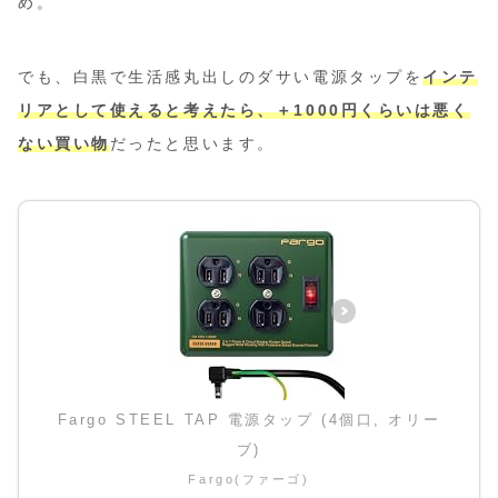
め。
でも、白黒で生活感丸出しのダサい電源タップを
インテ
リアとして使えると考えたら、＋1000円くらいは悪く
ない買い物
だったと思います。
Fargo STEEL TAP 電源タップ (4個口, オリー
ブ)
Fargo(ファーゴ)