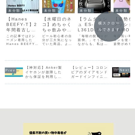
未分類
未分類
未分類
未分類
【Hanes
【水曜日のネ
【ラムダッシ
【姿勢を
横スクロー
BEEFY-T】2
コ】めちゃく
ュ ES-
クッショ
年間着古した
ちゃ飲みやす
L361D-S】初
MAMO
ルできます
白Tシャツを
い！苦みが弱
めての電気シ
どいデス
この記事では2シ
ビール初心者の自
「毎朝の髭剃りが
毎日長い時
新品と比較し
ーズン着用した
く華やかな香
分が三大気になっ
ェーバーに選
面倒。」そう思い
ークをサ
コンを使っ
Hanes BEEFY-T
ていた商品。よな
ながらも、私はず
姿勢がめち
てみる【レビ
りと甘さが際
んだ理由と使
トする便
の魅力や、新品と
よなエール・イン
っと切れ味やコス
ゃ悪くなる
ュー】
立つホワイト
用感【レビュ
イテム
比較してどれくら
ドの青鬼。そし
パの高さを優先し
も手首もし
い縮んだり、変化
て、水曜日のネコ
て、一枚刃のカミ
なるんです
エール
ー】
があるのかを紹介
です！パッケージ
ソリを使っていま
ね……かと
しています。
がめちゃんこオシ
した。電気シェー
仕事やブロ
ャレでずっと気に
バーは便利そうだ
わないわけ
【神対応】Anker製
【レビュー】コロン
なっていたんです
けど、値段が高い
かないし。
イヤホンが故障した
ビアのダイアモンド
けど、自宅周辺の
し、本当に深剃り
ことを考え
から保証を利用して
ガードインフィニテ
スーパーやコンビ
できるのか？とい
amazon
新品と交換してもら
ィグローブを購入す
ニでは取り扱って
う疑問からなかな
もんないか
った話
るに至るまで
いなかったので、
か、購入に踏み切
探している
なかなか巡り合え
れませんでし
に、たまた
な...
た。...
け...