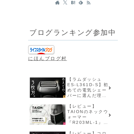
ブログランキング参加中
にほんブログ村
【ラムダッシュ
ES-L361D-S】初
めての電気シェー
バーに選んだ理由
と使用感【レビュ
ー】
【レビュー】
TAIONのネックウ
ォーマー
『R203ML-1』の
購入に至るまで
【レビュー】コロ