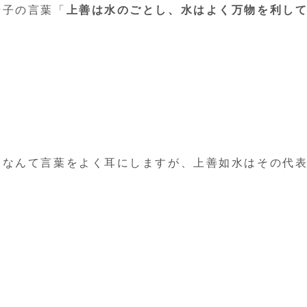
老子の言葉「
上善は水のごとし、水はよく万物を利し
。
。
。
」なんて言葉をよく耳にしますが、上善如水はその代