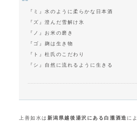
『ミ』水のように柔らかな日本酒
『ズ』澄んだ雪解け氷
『ノ』お米の磨き
『ゴ』麹は生き物
『ト』杜氏のこだわり
『シ』自然に流れるように生きる
上善如水は
新潟県越後湯沢にある白瀧酒造
に