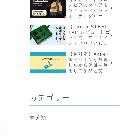
ンビアのダイアモ
ンドガードインフ
ィニティグローブ
を購入するに至る
まで
【Fargo STEEL
TAP レビュー】ゴ
ツくて目立つ！イ
ンテアリアとして
映える隠さない電
源タップ
【神対応】Anker
製イヤホンが故障
したから保証を利
用して新品と交換
してもらった話
カテゴリー
未分類