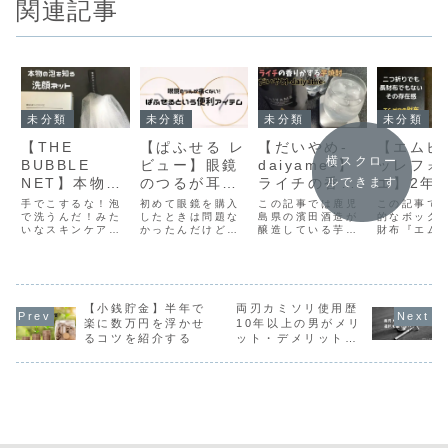
関連記事
未分類
未分類
未分類
未分類
【THE
【ぱふせる レ
【だいやめ-
【エムピ
横スクロー
BUBBLE
ビュー】眼鏡
daiyame-】
ッレフォ
NET】本物の
のつるが耳に
ライチの香り
エ】2年
ルできます
泡を知る！バ
当たって痛い
がするオシャ
使用感は
手でこするな！泡
初めて眼鏡を購入
この記事では鹿児
この記事で
ルクオムの洗
で洗うんだ！みた
を解消する便
したときは問題な
レで美味しい
島県の濱田酒造が
れだけ経
的なボック
いなスキンケアの
かったんだけど、
醸造している芋焼
財布『エム
顔ネットが凄
利グッズ
変わり種芋焼
化するの
基本は知っていて
2本目で失敗しま
酎『だいやめ-
ッレフォッ
かった
酎
【レビュ
も、めんどくさい
した。というのも
daiyame-』を紹
2P25』を
と思ってしまい、
眼鏡のつるが耳に
介しています。
用した感想
今まで洗顔ネット
当たってとにかく
くらい経年
なんか使ったこと
痛い！お店で装着
るのかにつ
ありませんでし
感を確認している
介していま
【小銭貯金】半年で
両刃カミソリ使用歴
た。ただ、20代に
ときは気づかなか
楽に数万円を浮かせ
10年以上の男がメリ
もなると肌の状態
ったんですけど、
るコツを紹介する
ット・デメリットを
というのは男でも
長時間つけている
徹底解説します！
気になるもの……
とこういう問題が
というか女性に比
おきる場合がある
べて皮脂の分泌
と初めて知りま
が...
し...